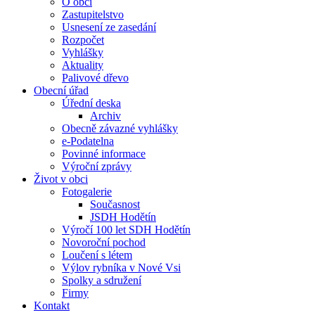
O obci
Zastupitelstvo
Usnesení ze zasedání
Rozpočet
Vyhlášky
Aktuality
Palivové dřevo
Obecní úřad
Úřední deska
Archiv
Obecně závazné vyhlášky
e-Podatelna
Povinné informace
Výroční zprávy
Život v obci
Fotogalerie
Současnost
JSDH Hodětín
Výročí 100 let SDH Hodětín
Novoroční pochod
Loučení s létem
Výlov rybníka v Nové Vsi
Spolky a sdružení
Firmy
Kontakt