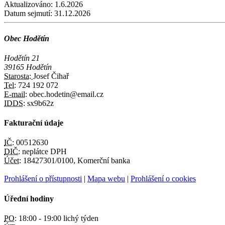
Aktualizováno:
1.6.2026
Datum sejmutí:
31.12.2026
Obec Hodětín
Hodětín 21
39165 Hodětín
Starosta:
Josef Čihař
Tel:
724 192 072
E-mail:
obec.hodetin@email.cz
IDDS:
sx9b62z
Fakturační údaje
IČ:
00512630
DIČ:
neplátce DPH
Účet:
18427301/0100, Komerční banka
Prohlášení o přístupnosti
|
Mapa webu
|
Prohlášení o cookies
Úřední hodiny
PO:
18:00 - 19:00 lichý týden