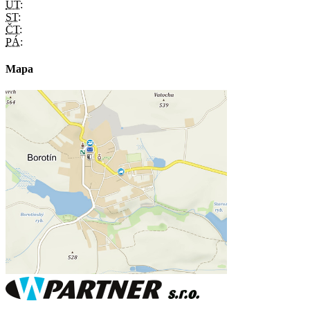
ÚT:
ST:
ČT:
PÁ:
Mapa