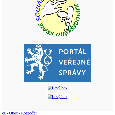
cz
-
Obec
-
Rozpočet