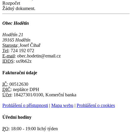
Rozpočet
Žádný dokument.
Obec Hodětín
Hodětín 21
39165 Hodětín
Starosta:
Josef Čihař
Tel:
724 192 072
E-mail:
obec.hodetin@email.cz
IDDS:
sx9b62z
Fakturační údaje
IČ:
00512630
DIČ:
neplátce DPH
Účet:
18427301/0100, Komerční banka
Prohlášení o přístupnosti
|
Mapa webu
|
Prohlášení o cookies
Úřední hodiny
PO:
18:00 - 19:00 lichý týden