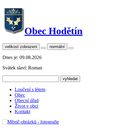
Obec Hodětín
velikost zobrazení
normální
Dnes je:
09.08.2026
Svátek slaví:
Roman
Loučení s létem
Obec
Obecní úřad
Život v obci
Kontakt