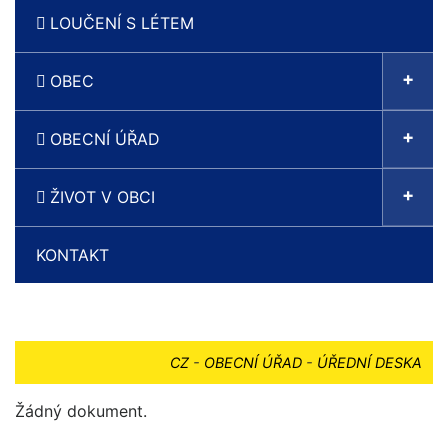
LOUČENÍ S LÉTEM
+
OBEC
+
OBECNÍ ÚŘAD
+
ŽIVOT V OBCI
KONTAKT
CZ
-
OBECNÍ ÚŘAD
-
ÚŘEDNÍ DESKA
Žádný dokument.