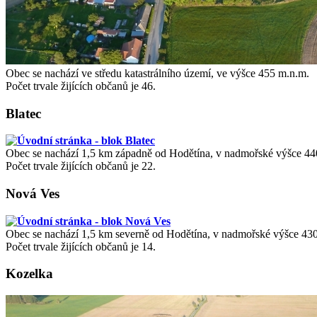
Obec se nachází ve středu katastrálního území, ve výšce 455 m.n.m.
Počet trvale žijících občanů je 46.
Blatec
Obec se nachází 1,5 km západně od Hodětína, v nadmořské výšce 44
Počet trvale žijících občanů je 22.
Nová Ves
Obec se nachází 1,5 km severně od Hodětína, v nadmořské výšce 43
Počet trvale žijících občanů je 14.
Kozelka