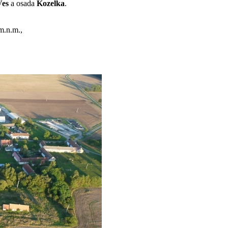
Ves
a osada
Kozelka
.
m.n.m.,