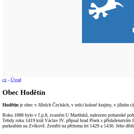
cz
-
Úvod
Obec Hodětín
Hodětín
je obec v Jižních Čechách, v srdci krásné krajiny, v jižním c
Roku 1888 bylo v č.p.8, zvaném U Martínků, nalezeno pohanské pohřeb
Tehdy roku 1419 král Václav IV. připsal hrad Písek s příslušenství
purkrabím na Zvíkově. Zemřel na přelomu let 1429 a 1430. Jeho dědi