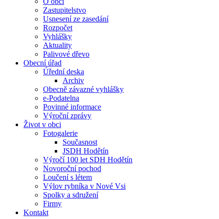
O obci
Zastupitelstvo
Usnesení ze zasedání
Rozpočet
Vyhlášky
Aktuality
Palivové dřevo
Obecní úřad
Úřední deska
Archiv
Obecně závazné vyhlášky
e-Podatelna
Povinné informace
Výroční zprávy
Život v obci
Fotogalerie
Současnost
JSDH Hodětín
Výročí 100 let SDH Hodětín
Novoroční pochod
Loučení s létem
Výlov rybníka v Nové Vsi
Spolky a sdružení
Firmy
Kontakt