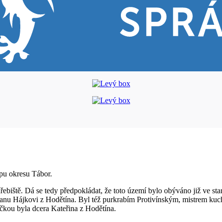
ípu okresu Tábor.
iště. Dá se tedy předpokládat, že toto území bylo obýváno již ve star
m Janu Hájkovi z Hodětína. Byl též purkrabím Protivínským, mistrem 
čkou byla dcera Kateřina z Hodětína.