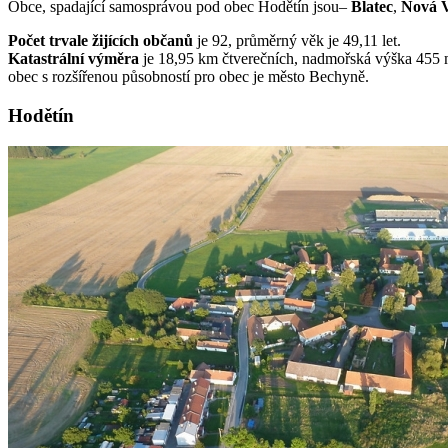
Obce, spadající samosprávou pod obec Hodětín jsou–
Blatec
,
Nová 
Počet trvale žijících občanů
je 92, průměrný věk je 49,11 let.
Katastrální výměra
je 18,95 km čtverečních, nadmořská výška 455 
obec s rozšířenou působností pro obec je město Bechyně.
Hodětín