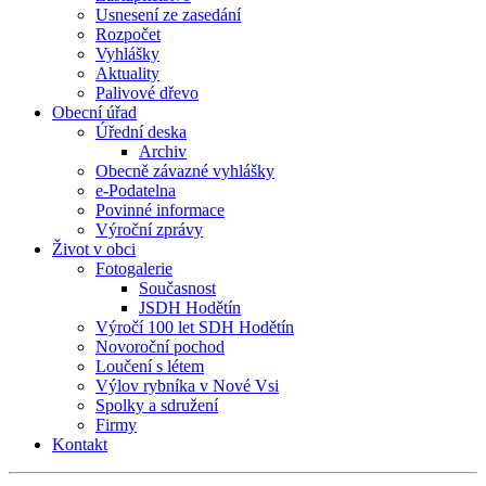
Usnesení ze zasedání
Rozpočet
Vyhlášky
Aktuality
Palivové dřevo
Obecní úřad
Úřední deska
Archiv
Obecně závazné vyhlášky
e-Podatelna
Povinné informace
Výroční zprávy
Život v obci
Fotogalerie
Současnost
JSDH Hodětín
Výročí 100 let SDH Hodětín
Novoroční pochod
Loučení s létem
Výlov rybníka v Nové Vsi
Spolky a sdružení
Firmy
Kontakt