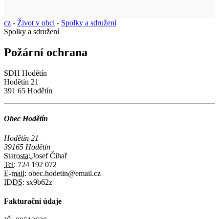
cz
-
Život v obci
-
Spolky a sdružení
Spolky a sdružení
Požární ochrana
SDH Hodětín
Hodětín 21
391 65 Hodětín
Obec Hodětín
Hodětín 21
39165 Hodětín
Starosta:
Josef Čihař
Tel:
724 192 072
E-mail:
obec.hodetin@email.cz
IDDS:
sx9b62z
Fakturační údaje