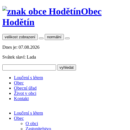
Obec
Hodětín
velikost zobrazení
normální
Dnes je:
07.08.2026
Svátek slaví:
Lada
Loučení s létem
Obec
Obecní úřad
Život v obci
Kontakt
Loučení s létem
Obec
O obci
Zastupitelstvo