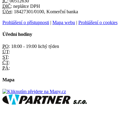
IČ:
00512630
DIČ:
neplátce DPH
Účet:
18427301/0100, Komerční banka
Prohlášení o přístupnosti
|
Mapa webu
|
Prohlášení o cookies
Úřední hodiny
PO:
18:00 - 19:00 lichý týden
ÚT:
ST:
ČT:
PÁ:
Mapa