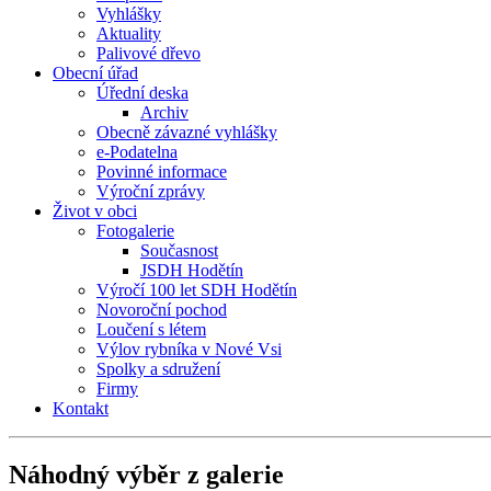
Vyhlášky
Aktuality
Palivové dřevo
Obecní úřad
Úřední deska
Archiv
Obecně závazné vyhlášky
e-Podatelna
Povinné informace
Výroční zprávy
Život v obci
Fotogalerie
Současnost
JSDH Hodětín
Výročí 100 let SDH Hodětín
Novoroční pochod
Loučení s létem
Výlov rybníka v Nové Vsi
Spolky a sdružení
Firmy
Kontakt
Náhodný výběr z galerie