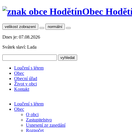
Obec Hodět
velikost zobrazení
normální
Dnes je:
07.08.2026
Svátek slaví:
Lada
Loučení s létem
Obec
Obecní úřad
Život v obci
Kontakt
Loučení s létem
Obec
O obci
Zastupitelstvo
Usnesení ze zasedání
Rozpočet