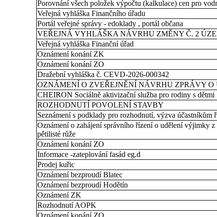
Porovnání všech položek výpočtu (kalkulace) cen pro vodn
Veřejná vyhláška Finančního úřadu
Portál veřejné správy - edoklady , portál občana
VEŘEJNÁ VYHLÁŠKA NÁVRHU ZMĚNY Č. 2 ÚZ
Veřejná vyhláška Finanční úřad
Oznámení konání ZK
Oznámení konání ZO
Dražební vyhláška č. CEVD-2026-000342
OZNÁMENÍ O ZVEŘEJNĚNÍ NÁVRHU ZPRÁVY O UPL
CHEIRON Sociálně aktivizační služba pro rodiny s dětmi
ROZHODNUTÍ POVOLENÍ STAVBY
Seznámení s podklady pro rozhodnutí, výzva účastníkům ří
Oznámení o zahájení správního řízení o udělení výjimky z
pětilisté růže
Oznámení konání ZO
Informace -zateplování fasád eg.d
Prodej kuřic
Oznámení bezproudí Blatec
Oznámení bezproudí Hodětín
Oznámení ZK
Rozhodnutí AOPK
Oznámení konání ZO