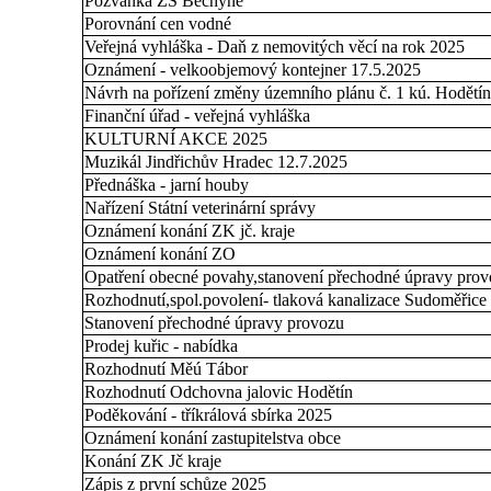
Pozvánka ZŠ Bechyně
Porovnání cen vodné
Veřejná vyhláška - Daň z nemovitých věcí na rok 2025
Oznámení - velkoobjemový kontejner 17.5.2025
Návrh na pořízení změny územního plánu č. 1 kú. Hodětín 
Finanční úřad - veřejná vyhláška
KULTURNÍ AKCE 2025
Muzikál Jindřichův Hradec 12.7.2025
Přednáška - jarní houby
Nařízení Státní veterinární správy
Oznámení konání ZK jč. kraje
Oznámení konání ZO
Opatření obecné povahy,stanovení přechodné úpravy prov
Rozhodnutí,spol.povolení- tlaková kanalizace Sudoměřice
Stanovení přechodné úpravy provozu
Prodej kuřic - nabídka
Rozhodnutí Měú Tábor
Rozhodnutí Odchovna jalovic Hodětín
Poděkování - tříkrálová sbírka 2025
Oznámení konání zastupitelstva obce
Konání ZK Jč kraje
Zápis z první schůze 2025