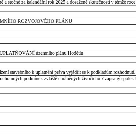
é a stočné za kalendářní rok 2025 a dosažené skutečnosti v témže roce
EMNÍHO ROZVOJOVÉHO PLÁNU
ATŇOVÁNÍ územního plánu Hodětín
zení stavebního k uplatnění práva vyjádřit se k podkladům rozhodnutí.
 ochranných podmínek zvláště chráněných živočichů ? zapsaný spolek 