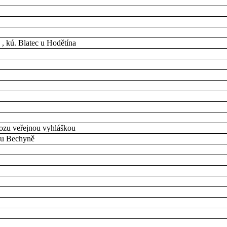
, kú. Blatec u Hodětína
ozu veřejnou vyhláškou
 u Bechyně